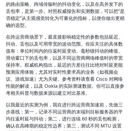
的路由策略、跨域传输时的抖动变化，以及在高并发下的
丢包率，是第一步。对照权威报告和实测数据，可以把“是
否稳定”从主观感觉转化为可量化的指标，以便你做出更精
确的选型。
在跨运营商场景下，最直接影响稳定性的参数包括延迟、
抖动、丢包以及可用带宽的波动范围。你应关注的具体数
值有：单位时间内的往返时延变动、毫秒级抖动的峰值、
滑动窗口下的丢包率，以及不同运营商网络峰值时的带宽
保持率。权威机构指出，延迟的方差往往比绝对时延更能
预测应用体验，尤其对实时性要求高的业务（如视频会
议、游戏加速）尤为关键。参考资料请查看 Cisco 对网络
性能的解读，以及 Ookla 的实际测速数据。你可以直接参
考相关科普与数据来源以建立对比基准。
以我最近的实测为例，我在进行跨运营商加速前，先做三
步基线：第一，记录不同运营商的末端到目标服务器的平
均往返时延与抖动；第二，进行连续 60 秒的丢包检测，
确认在高峰期的稳定性边界；第三，测试不同 MTU 设置