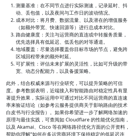
测量基准：在不同节点进行实际测速，记录延时、抖
动、丢包值，以及夜间与工作日的波动情况。
成本对比：将月费、数据流量、以及潜在的增值服务
（如额外带宽、快速回源等）进行总成本对比。
路由健康度：关注与运营商的直连或中转服务质量，
优先选择具有低延迟、低丢包的对等通道。
地域覆盖：尽量选择覆盖你目标市场的节点，避免跨
区域回程带来的额外时延。
可扩展性：评估未来扩展的灵活性，比如可升级的带
宽、动态分配能力，以及备援策略。
此外，结合权威来源与行业研究，可以提升策略的可信
度。参考数据表明，近端接入和智能路由对稳定性具有显
著提升效果，实际运用中可通过对比不同运营商的直连速
率来验证结论（如参考云服务提供商关于影响路由的技术
白皮书与行业报告）。如果你希望进一步了解网络加速的
原理与最佳实践，可查阅如 Cloudflare 的性能优化指南，
以及 Akamai、Cisco 等在网络路径优化方面的公开资料，
帮助你理解“如何在多运营商环境下保持稳定的低延迟连